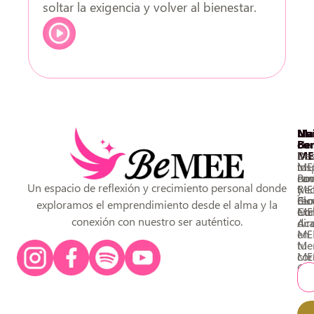
soltar la exigencia y volver al bienestar.
so
Na
Un
Ma
Ho
Be
co
De
ME
Rec
tu
ME
ins
ca
Pod
no
Un espacio de reflexión y crecimiento personal donde
Rec
ME
y
Blo
Cu
rec
exploramos el emprendimiento desde el alma y la
Con
ME
exc
conexión con nuestro ser auténtico.
Ac
dir
ME
en
Men
tu
ME
cor
Co