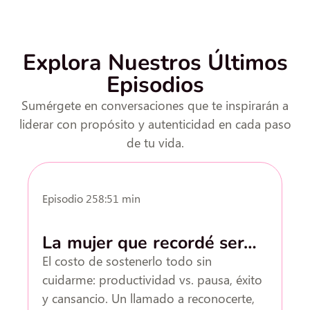
Explora Nuestros Últimos
Episodios
Sumérgete en conversaciones que te inspirarán a
liderar con propósito y autenticidad en cada paso
de tu vida.
T2
Episodio 2
58:51 min
E
La mujer que recordé ser…
e
El costo de sostenerlo todo sin
Li
cuidarme: productividad vs. pausa, éxito
qu
y cansancio. Un llamado a reconocerte,
fo