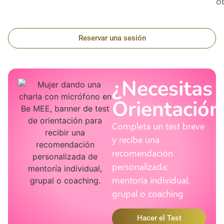
o
Reservar una sesión
¿Necesitas
Orientación
Completa un test breve
y recibe una
recomendación
personalizada:
mentoría individual,
grupal o coaching
Hacer el Test