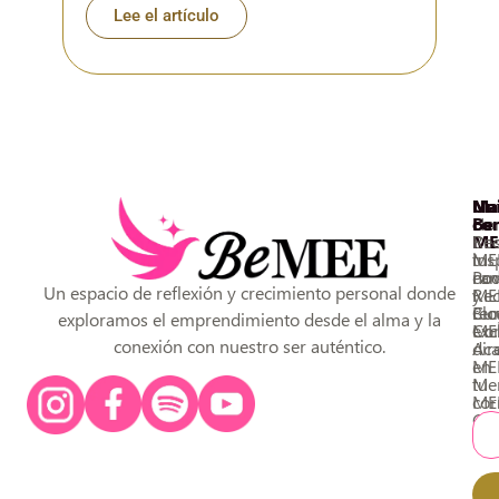
Lee el artículo
L
Na
Un
Ma
Ho
Be
co
De
ME
Rec
tu
ME
ins
ca
Pod
no
Un espacio de reflexión y crecimiento personal donde
Rec
ME
y
Blo
Cu
rec
exploramos el emprendimiento desde el alma y la
Con
ME
exc
conexión con nuestro ser auténtico.
Ac
dir
ME
en
Men
tu
ME
cor
Co