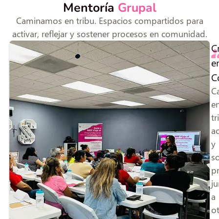
Mentoría
Grupal
Caminamos en tribu. Espacios compartidos para
activar, reflejar y sostener procesos en comunidad.
C
e
C
C
e
tr
a
y
s
p
j
a
ot