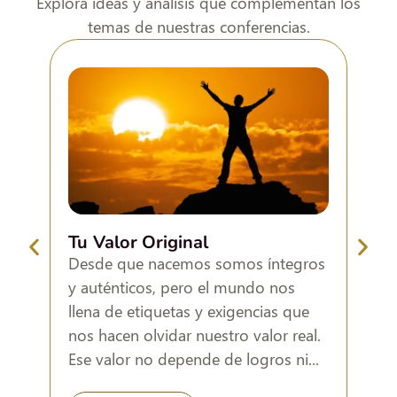
Explora ideas y análisis que complementan los
temas de nuestras conferencias.
Pro
Tu Valor Original
Much
Desde que nacemos somos íntegros
dese
y auténticos, pero el mundo nos
la a
llena de etiquetas y exigencias que
cont
nos hacen olvidar nuestro valor real.
dine
Ese valor no depende de logros ni...
ampli