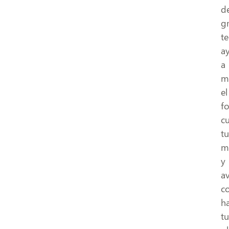
de
g
te
a
a
m
el
fo
c
tu
m
y
a
c
ha
tu