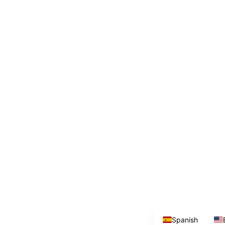
Spanish